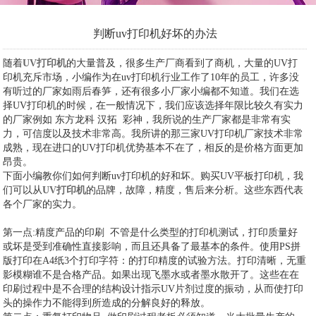
判断uv打印机好坏的办法
随着
UV打印机
的大量普及，很多生产厂商看到了商机，大量的UV打
印机充斥市场，小编作为在uv打印机行业工作了10年的员工，许多没
有听过的厂家如雨后春笋，还有很多小厂家小编都不知道。我们在选
择UV打印机的时候，在一般情况下，我们应该选择年限比较久有实力
的厂家例如 东方龙科 汉拓 彩神，我所说的生产厂家都是非常有实
力，可信度以及技术非常高。我所讲的那三家UV打印机厂家技术非常
成熟，现在进口的UV打印机优势基本不在了，相反的是价格方面更加
昂贵。
下面小编教你们如何判断uv打印机的好和坏。购买UV平板打印机，我
们可以从
UV打印机
的品牌，故障，精度，售后来分析。这些东西代表
各个厂家的实力。
第一点:精度产品的印刷 不管是什么类型的打印机测试，打印质量好
或坏是受到准确性直接影响，而且还具备了最基本的条件。使用PS拼
版打印在A4纸3个打印字符：的打印精度的试验方法。打印清晰，无重
影模糊谁不是合格产品。如果出现飞墨水或者墨水散开了。这些在在
印刷过程中是不合理的结构设计指示UV片剂过度的振动，从而使打印
头的操作力不能得到所造成的分解良好的释放。