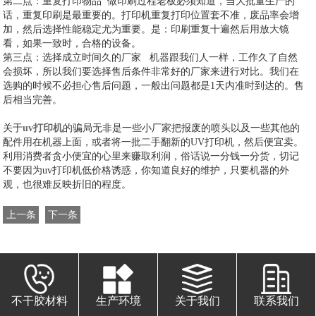
第二点：重复打印物品 做印刷过程老板必须知道，当大批量生产的
话，重复印刷是最重要的。打印机重复打印位置套不准，废品率会增
加，然后选择性能稳定尤为重要。是：印刷重复十遍然后用放大镜
看，如果一致时，合格的设备。
第三点：选择成立时间久的厂家 机器跟我们人一样，工作久了自然
会损坏，所以我们要选择售后条件非常好的厂家来进行对比。我们在
选购的时候不必担心售后问题，一般出问题都是1天内准时到达的。售
后相当完善。
关于
uv打印机
的骗局无非是一些小厂家把报废的喷头以及一些其他的
配件用在机器上面，或者将一批二手翻新的UV打印机，然后便宜卖。
利用消费者贪小便宜的心里来赚取利润，俗话说一分钱一分货，切记
不要因为uv打印机低价格诱惑，你知道良好的维护，只要机器的外
观，也很难反映折旧的程度。
上一条
下一条
不干胶材料
生产环境
关于我们
联系我们