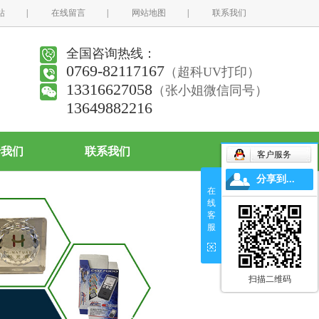
站
|
在线留言
|
网站地图
|
联系我们
全国咨询热线：
0769-82117167
（超科UV打印）
13316627058
（张小姐微信同号）
13649882216
于我们
联系我们
客户服务
分享到...
在
线
客
服
扫描二维码