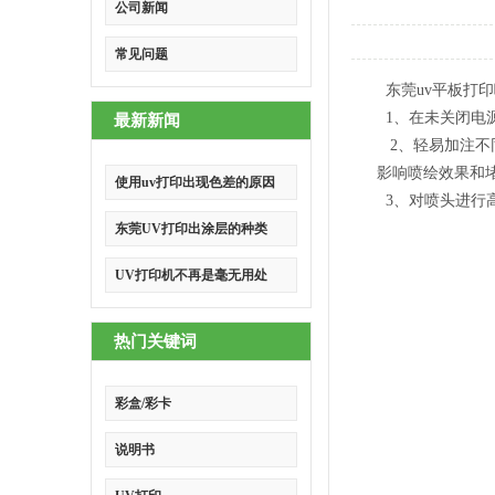
公司新闻
常见问题
东莞uv平板打
1、在未关闭电
最新新闻
2、轻易加注不
影响喷绘效果和
使用uv打印出现色差的原因
3、对喷头进行
东莞UV打印出涂层的种类
UV打印机不再是毫无用处
热门关键词
彩盒/彩卡
说明书