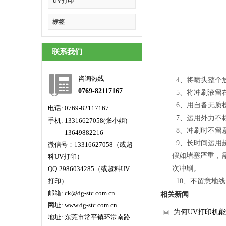
UV打印
标签
联系我们
咨询热线
4、将喷头整个
0769-82117167
5、将冲刷液留
6、用自备无质
电话: 0769-82117167
7、运用外力不
手机: 13316627058(张小姐)
8、冲刷时不留
手机:
13649882216
9、长时间运用
微信号：13316627058（或超
假如堵塞严重，
科UV打印）
次冲刷。
QQ:2986034285（或超科UV
打印）
10、不留意地
邮箱: ck@dg-stc.com.cn
相关新闻
网址: www.dg-stc.com.cn
为何UV打印机
地址: 东莞市常平镇环常南路