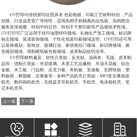
UV打印
与传统胶印比照具有 色彩艳丽，印刷工艺材料特别，产品
别致，行业远景宽广等特性，适用高档手刺精典的品包裝、高档商业
服务宣传画册、特别中特日历、特别不干胶印刷等产品领技术性域。
UV打印可广泛运用于丝印油墨特印领域、礼物生产加工领域、标识牌
标志领域、装潢装饰领域、个性化包装印刷领域这些。UV打印还可用
以装饰规划、装饰业、玻璃行业、家俱推拉门领域、标识牌领域、展
览规划领域、强制硬纸板包裝领域、皮革制品纺织业等。
UV打印
材料遍及，软性介质如：反光贴、油画布、毛毯、皮革制
品等；强制介质如：夹层玻璃、木质工艺品像框、吊顶天花板、铝合
金板、木工板、门边框、压克力板、有机板、安迪板、瓦楞纸箱，塑
料板材，树脂板，石膏板等；各种产品机壳介质如：MP3音乐播放器
机壳、数码相机机壳，无线蓝牙耳机机壳、手机壳、电冰箱机壳、笔
记本机壳等。
上一条
下一条