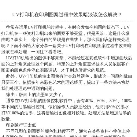
UV打印机在印刷图案过程中效果暗淡该怎么解决？
往常在运用
UV打印机
的过程中，有时会发如今相同的状态下，UV
打印机在一些资料印刷出来的图案不够亮堂，很是黑暗，这是什么缘
由呢？事实上，这个缘由的呈现是在曲线上，那么我们该怎样去处理
呢？下面小编给大家分享一篇关于UV打印机在印刷图案过程中效果暗
淡该怎样处理，一同往下看看吧。
UV打印机输出的图像不够亮堂，不能经过在彩色软件中增加曲线后
面的上升角来处理这个问题。特定的上升角值需求技术人员依据客户
图案的颜色条件停止实践调试，才干到达所请求的规范。
此外，UV打印机的输出图像有时会忽然褪色，形成这一问题的缘由
只要三个。依据多年来彩色艺术的理论经历，提出了一些办法来协助
我们处理理论中遇到的问题。
缘由：版面上的油墨量太少了。
通常在
UV打印机
的图像控制软件中，会有40%、60%、80%、100%
等不同的油墨输出控制。假如操作人员缺乏经历，他将用80%的墨水
打印100%的油墨，这将使输出图像相对较轻。处理方法是增加油墨的
数量。
印刷通行证太低
不同孔型印刷图案的颜色和精度不同，通常在某些资料小物体上停