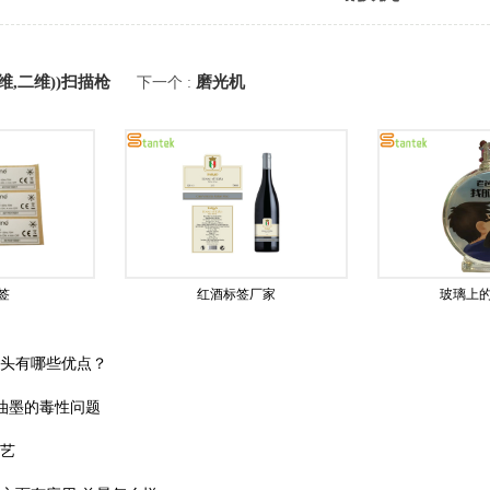
维,二维))扫描枪
磨光机
下一个 :
签
红酒标签厂家
玻璃上的
喷头有哪些优点？
油墨的毒性问题
工艺