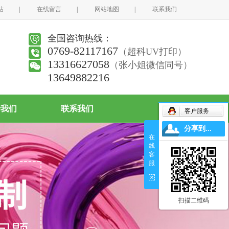
站
|
在线留言
|
网站地图
|
联系我们
全国咨询热线：
0769-82117167
（超科UV打印）
13316627058
（张小姐微信同号）
13649882216
于我们
联系我们
客户服务
分享到...
在
线
客
服
扫描二维码