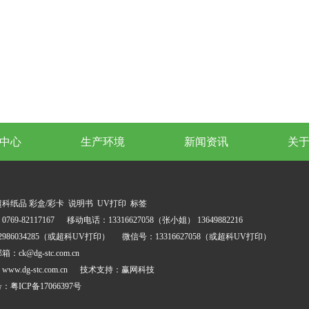
中心
生产环境
新闻资讯
关
超科纸品
彩盒/彩卡
说明书
UV打印
标签
769-82117167 移动电话：13316627058（张小姐） 13649882216
2986034285（或超科UV打印） 微信号：13316627058（或超科UV打印）
：ck@dg-stc.com.cn
ww.dg-stc.com.cn 技术支持：
赢网科技
号：
粤ICP备17066397号