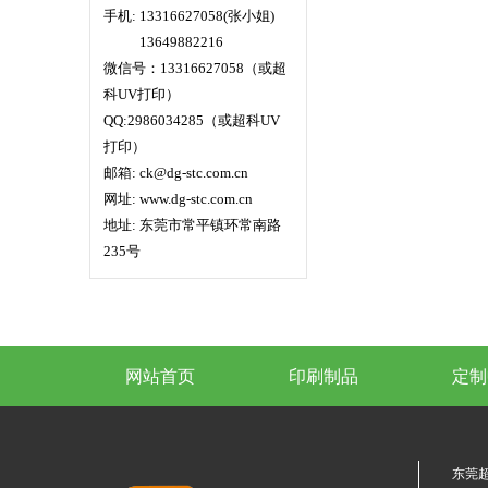
手机: 13316627058(张小姐)
手机:
13649882216
微信号：13316627058（或超
科UV打印）
QQ:2986034285（或超科UV
打印）
邮箱: ck@dg-stc.com.cn
网址: www.dg-stc.com.cn
地址: 东莞市常平镇环常南路
235号
网站首页
印刷制品
定制
东莞