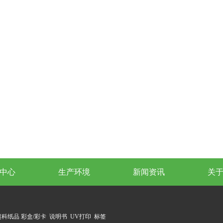
中心
生产环境
新闻资讯
关
超科纸品
彩盒/彩卡
说明书
UV打印
标签