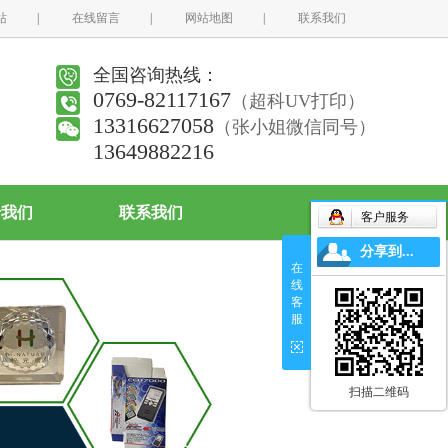
站
|
在线留言
|
网站地图
|
联系我们
全国咨询热线：
0769-82117167
（超科UV打印）
13316627058
（张小姐微信同号）
13649882216
于我们
联系我们
客户服务
分享到...
在
线
客
服
扫描二维码