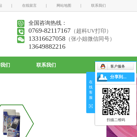
站
|
在线留言
|
网站地图
|
联系我们
全国咨询热线：
0769-82117167
（超科UV打印）
13316627058
（张小姐微信同号）
13649882216
于我们
联系我们
客户服务
分享到...
在
线
客
服
扫描二维码