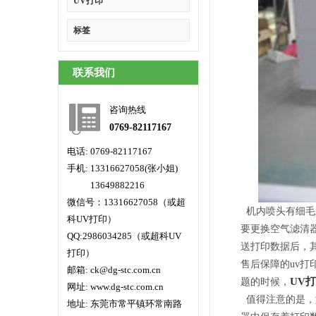
UV打印
标签
联系我们
咨询热线
0769-82117167
电话: 0769-82117167
手机: 13316627058(张小姐)
手机:
13649882216
微信号：13316627058（或超
机内喷头有细毛
科UV打印）
要更换空气滤清
QQ:2986034285（或超科UV
送打印数据后，
打印）
售后保障的uv
邮箱: ck@dg-stc.com.cn
UV
题的时候，
网址: www.dg-stc.com.cn
值得注意的是，
地址: 东莞市常平镇环常南路