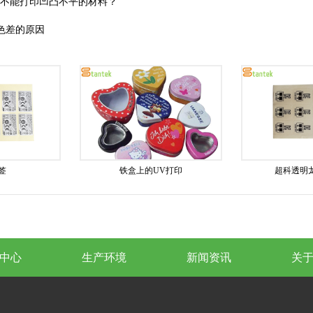
机不能打印凹凸不平的材料？
色差的原因
签
铁盒上的UV打印
超科透明
中心
生产环境
新闻资讯
关