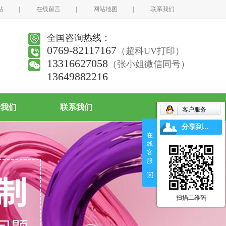
站
|
在线留言
|
网站地图
|
联系我们
全国咨询热线：
0769-82117167
（超科UV打印）
13316627058
（张小姐微信同号）
13649882216
于我们
联系我们
客户服务
分享到...
在
线
客
服
扫描二维码