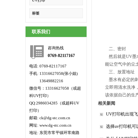
UV打印
标签
联系我们
咨询热线
二、密封
0769-82117167
然后就是UV墨
能让空气中的尘
电话: 0769-82117167
三、放置地址
手机: 13316627058(张小姐)
墨水有必定的刺
手机:
13649882216
立即用清水洗净
微信号：13316627058（或超
该依据自己的生
科UV打印）
QQ:2986034285（或超科UV
相关新闻
打印）
UV打印机出现
邮箱: ck@dg-stc.com.cn
网址: www.dg-stc.com.cn
选择uv打印机
地址: 东莞市常平镇环常南路