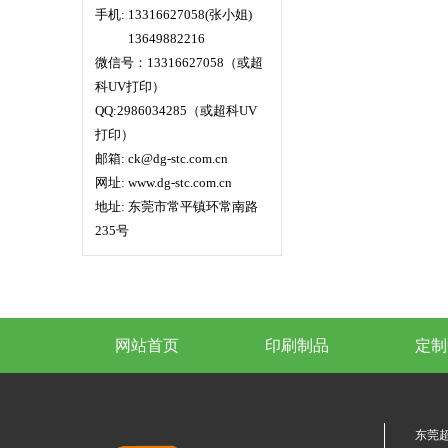
手机: 13316627058(张小姐)
手机:
13649882216
微信号：13316627058（或超
科UV打印）
QQ:2986034285（或超科UV
打印）
邮箱: ck@dg-stc.com.cn
网址: www.dg-stc.com.cn
地址: 东莞市常平镇环常南路
235号
网站首页
印刷制品
定制
东莞