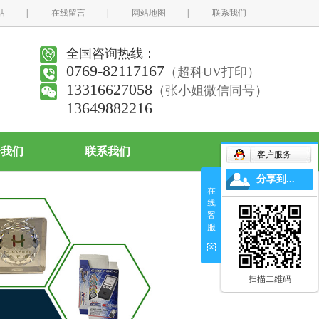
站
|
在线留言
|
网站地图
|
联系我们
全国咨询热线：
0769-82117167
（超科UV打印）
13316627058
（张小姐微信同号）
13649882216
于我们
联系我们
客户服务
分享到...
在
线
客
服
扫描二维码