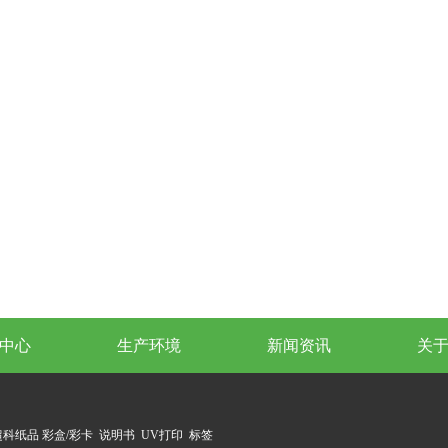
中心
生产环境
新闻资讯
关
超科纸品
彩盒/彩卡
说明书
UV打印
标签