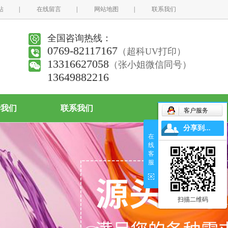
站
|
在线留言
|
网站地图
|
联系我们
全国咨询热线：
0769-82117167
（超科UV打印）
13316627058
（张小姐微信同号）
13649882216
于我们
联系我们
客户服务
分享到...
在
线
客
服
扫描二维码