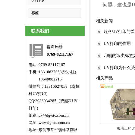
UV打印
问题，这也是
标签
相关新闻
联系我们
超科UV打印与
UV打印的作用
咨询热线
0769-82117167
印刷的纸类标签
电话: 0769-82117167
UV打印为什么
手机: 13316627058(张小姐)
相关产品
手机:
13649882216
微信号：13316627058（或超
科UV打印）
QQ:2986034285（或超科UV
打印）
邮箱: ck@dg-stc.com.cn
网址: www.dg-stc.com.cn
玻璃上的U
地址: 东莞市常平镇环常南路